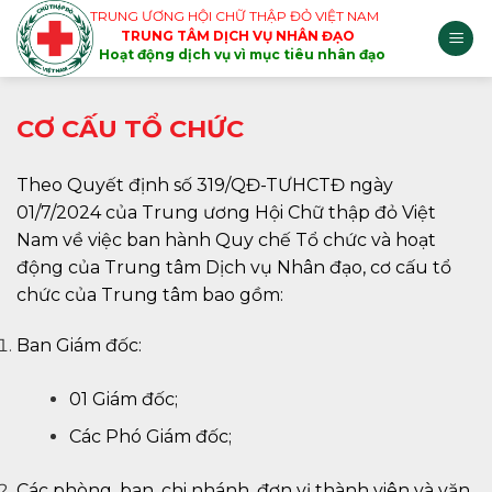
Skip
TRUNG ƯƠNG HỘI CHỮ THẬP ĐỎ VIỆT NAM
TRUNG TÂM DỊCH VỤ NHÂN ĐẠO
to
Hoạt động dịch vụ vì mục tiêu nhân đạo
content
CƠ CẤU TỔ CHỨC
Theo Quyết định số 319/QĐ-TƯHCTĐ ngày
01/7/2024 của Trung ương Hội Chữ thập đỏ Việt
Nam về việc ban hành Quy chế Tổ chức và hoạt
động của Trung tâm Dịch vụ Nhân đạo, cơ cấu tổ
chức của Trung tâm bao gồm:
Ban Giám đốc:
01 Giám đốc;
Các Phó Giám đốc;
Các phòng, ban, chi nhánh, đơn vị thành viên và văn