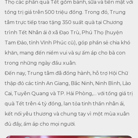
Thọ các phần quà Tết gồm bánh, sữa và tiền mặt với
tổng trị giá trên 500 triệu đồng. Trong đó, Trung
tâm trực tiếp trao tặng 350 suất quà tại Chương
trình Tết Nhân ái ở xã Đạo Trù, Phú Thọ (huyện
Tam Đảo, tỉnh Vĩnh Phúc cũ), góp phần sẻ chia khó
khăn, mang đến niềm vui và sự ấm áp cho bà con
trong những ngày đầu xuân.
Đến nay, Trung tâm đã đồng hành, hỗ trợ Hội Chữ
thập đỏ các tỉnh An Giang, Bắc Ninh, Ninh Bình, Lào
Cai, Tuyên Quang và TP. Hải Phòng,… với tổng giá trị
quà Tết trên 4 tỷ đồng, lan tỏa tinh thần nhân ái,
kết nối yêu thương và chung tay vì một mùa xuân
đủ đầy, ấm áp cho mọi người.