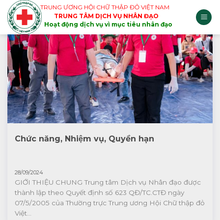
Skip
TRUNG ƯƠNG HỘI CHỮ THẬP ĐỎ VIỆT NAM
TRUNG TÂM DỊCH VỤ NHÂN ĐẠO
to
Hoạt động dịch vụ vì mục tiêu nhân đạo
content
Chức năng, Nhiệm vụ, Quyền hạn
28/09/2024
GIỚI THIỆU CHUNG Trung tâm Dịch vụ Nhân đạo được
thành lập theo Quyết định số 623 QĐ/TC.CTĐ ngày
07/5/2005 của Thường trực Trung ương Hội Chữ thập đỏ
Việt...